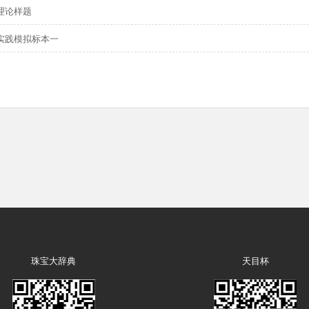
理论样题
赛实践模拟标本一
珠宝大辞典
天目杯