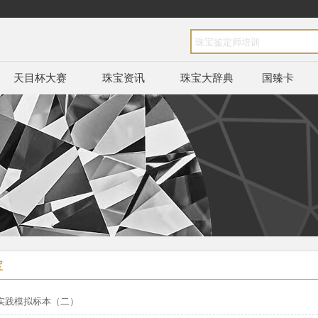
天目杯大赛
珠宝资讯
珠宝大辞典
国臻卡
宝
赛实践模拟标本（二）