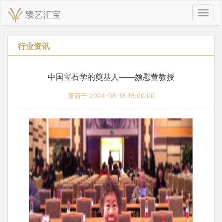
臻艺汇宝
切
换
导
航
行业资讯
中国宝石学的奠基人——颜慰萱教授
更新于:2024-08-18 15:00:00