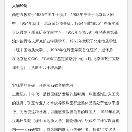
人物经历
颜慰萱教授于1935年出生于浙江，1953年毕业于北京师大附
中，1954年就读于北京留苏预备班，1954至此1955年在俄罗斯
诺沃徹尔卡斯克矿业学院学习，1955年至1959年在乌克兰第聂
泊尔彼得洛夫斯克矿业学院学习。1963年就职于北京地质学院
（现中国地质大学）。1992年任珠宝学院首任院长。退休后，
在北京创立GIC、FGA珠宝鉴定师培训中心（现 北京臻艺汇宝培
训中心），执教至八十岁高龄。
实现零的突破，开创宝石教育的先河
上世纪八十年代，是我国经济发展的新时期，珠宝逐渐进入国民
的视野，珠宝专业人才奇缺导致珠宝行业整体品质处于低水平运
行。为改变这种状况，以颜慰萱教授为首的珠宝人，1981年在武
汉地质学院（现中国地质大学）博物馆内组织成立了珠宝教育机
构——宝石研究组，成为国内珠宝业的先行者。1987年更名为