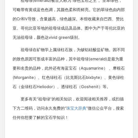
祖母绿(emerald)被世人称为“绿色宝石之王”。呈翠绿色，
可略带有黄或蓝色色调，其颜色柔和而鲜亮。它的翠绿色由内部
的Cr和V导致，含量越高，绿色越深。本馆收藏来自巴西、赞比
亚、哥伦比亚等地的祖母绿成品及晶体。图中为产于哥伦比亚的
无油祖母绿，颜色达vivid green级别。
祖母绿在矿物学上属绿柱石族，为铍铝硅酸盐矿物。因不同
的致色原因可形成丰富的品种，其中祖母绿(emerald)是最为重
要和名贵的品种，此外还有海蓝宝石（Aquamarine） 、摩根石
(Morganite）、红色绿柱石（比克斯比石bixbyte）、黄色绿柱
石（金绿柱石Heliodor）、透绿柱石（Goshenit）等。
更多有关“祖母绿”的相关知识，欢迎阅读相关推荐，或扫描
下方二维码，访问永久免费的“
珠宝大辞典
”微信公众平台，搜索
任何你想要了解的宝石学知识！