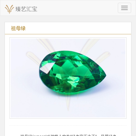
臻艺汇宝
切
换
导
航
祖母绿