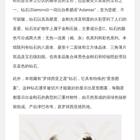
钻石是世界上公认的最珍贵的宝石，也是最受人喜爱的宝石之
一。钻石(Diamond)一词出自希腊语“Adamas”，意为坚硬、不
可驯服，钻石以其高硬度、金刚光泽及明显的火彩受到了人们的
喜爱。钻石在矿物学上属于金刚石族，主要成分是C。钻石的颜
色可分成两大类：无色—浅黄（褐、灰）色系列和彩色系列。本
馆陈列有钻石的八面体、菱形十二面体和立方体晶体、三角薄片
双晶及宝石级刻面。也有多晶集合体黑色金刚石和经辐照处理后
呈蓝色的钻石。
此外，本馆藏有“罗得西亚之星”钻石，它具有特殊的“星形图
案”。这种钻石通常被切片才能最好的显示出星形图案，每颗星
都显示出金刚石的典型的三重对称性，由天然形成的深绿色辐射
斑组成。产自津巴布韦，原罗得西亚殖民地。