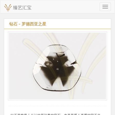
臻艺汇宝
切
换
导
航
钻石 - 罗德西亚之星